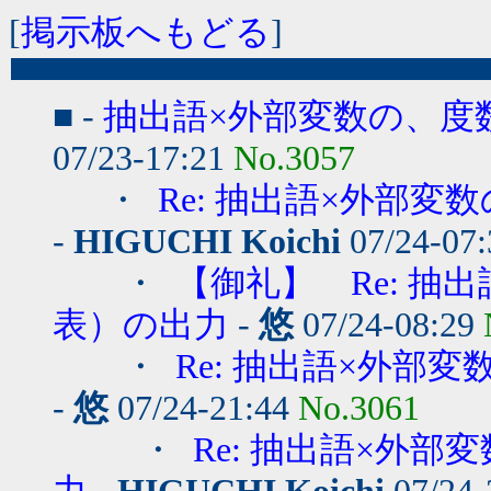
[
掲示板へもどる
]
■ -
抽出語×外部変数の、度
07/23-17:21
No.3057
・
Re: 抽出語×外部
-
HIGUCHI Koichi
07/24-07
・
【御礼】 Re: 
表）の出力
-
悠
07/24-08:29
・
Re: 抽出語×外
-
悠
07/24-21:44
No.3061
・
Re: 抽出語×外