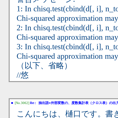
1: In chisq.test(cbind(d[, i], n_tot
Chi-squared approximation may 
2: In chisq.test(cbind(d[, i], n_tot
Chi-squared approximation may 
3: In chisq.test(cbind(d[, i], n_tot
Chi-squared approximation may 
（以下、省略）
//悠
■
[No.3062]
Re: 抽出語×外部変数の、度数集計表（クロス表）の出
こんにちは、樋口です。書