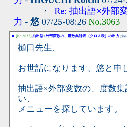
力
-
HIGUCHI Koichi
07/24-
・
Re: 抽出語×
力
-
悠
07/25-08:26
No.3063
■
[No.3057]
抽出語×外部変数の、度数集計表（クロス表）の出力
投稿
樋口先生、
お世話になります、悠と申
抽出語×外部変数の、度数
い、
メニューを探しています。