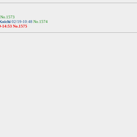
7
No.1573
oichi
02/19-10:48
No.1574
9-14:53
No.1575