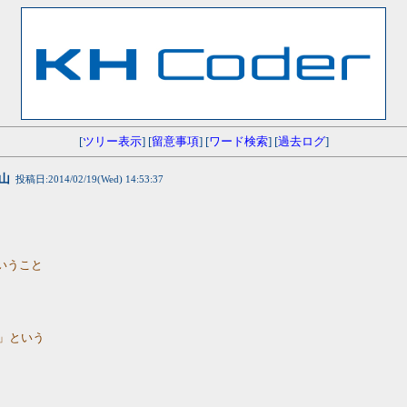
[
ツリー表示
] [
留意事項
] [
ワード検索
] [
過去ログ
]
山
投稿日:2014/02/19(Wed) 14:53:37
いうこと
？」という