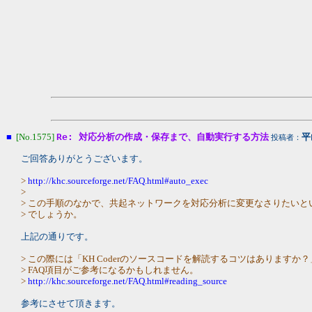
■
[No.1575]
Re: 対応分析の作成・保存まで、自動実行する方法
平
投稿者：
ご回答ありがとうございます。
>
http://khc.sourceforge.net/FAQ.html#auto_exec
>
> この手順のなかで、共起ネットワークを対応分析に変更なさりたいと
> でしょうか。
上記の通りです。
> この際には「KH Coderのソースコードを解読するコツはありますか
> FAQ項目がご参考になるかもしれません。
>
http://khc.sourceforge.net/FAQ.html#reading_source
参考にさせて頂きます。