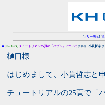
[
ツリー表示
] [
留
■
[No.1624]
チュートリアル25頁の「バブル」について
小貫哲志
投稿者：
投稿
樋口様
はじめまして、小貫哲志と
チュートリアルの25頁で「