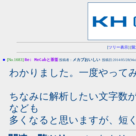
[
ツリー表示
] [
留
■
[No.1683]
Re: MeCabと茶筌
メカブおいしい
投稿者：
投稿日:2014/05/28(Wed)
わかりました。一度やって
ちなみに解析したい文字数
なども
多くなると思いますが、短