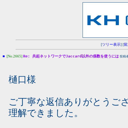
[
ツリー表示
] [
留
■
[No.2665]
Re: 共起ネットワークでJaccard以外の係数を使うには
投稿
樋口様
ご丁寧な返信ありがとうご
理解できました。