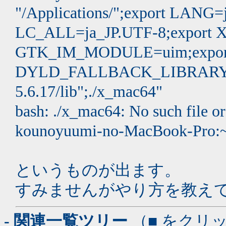
"/Applications/";export LANG=
LC_ALL=ja_JP.UTF-8;export
GTK_IM_MODULE=uim;expor
DYLD_FALLBACK_LIBRARY_PA
5.6.17/lib";./x_mac64"
bash: ./x_mac64: No such file or
kounoyuumi-no-MacBook-Pro:
というものが出ます。
すみませんがやり方を教え
- 関連一覧ツリー
（■ をクリ