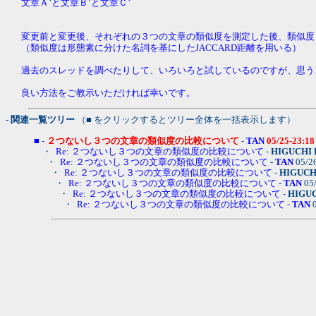
文章Ａ’と文章Ｂ’と文章Ｃ’
変更前と変更後、それぞれの３つの文章の類似度を測定した後、類似度
（類似度は形態素に分けた名詞を基にしたJACCARD距離を用いる）
過去のスレッドを調べたりして、いろいろと試しているのですが、思う
良い方法をご教示いただければ幸いです。
- 関連一覧ツリー
（■ をクリックするとツリー全体を一括表示します）
■
-
２つないし３つの文章の類似度の比較について
-
TAN
05/25-23:18
・
Re: ２つないし３つの文章の類似度の比較について
-
HIGUCHI K
・
Re: ２つないし３つの文章の類似度の比較について
-
TAN
05/2
・
Re: ２つないし３つの文章の類似度の比較について
-
HIGUCHI
・
Re: ２つないし３つの文章の類似度の比較について
-
TAN
05
・
Re: ２つないし３つの文章の類似度の比較について
-
HIGUC
・
Re: ２つないし３つの文章の類似度の比較について
-
TAN
0