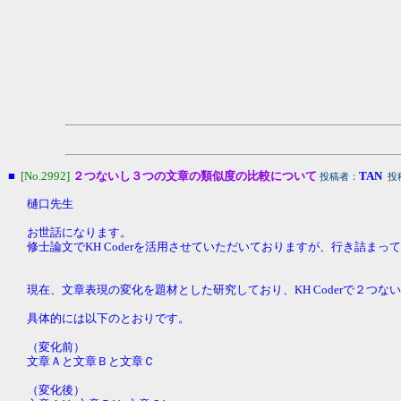
■
[No.2992]
２つないし３つの文章の類似度の比較について
TAN
投稿者：
投稿
樋口先生
お世話になります。
修士論文でKH Coderを活用させていただいておりますが、行き詰ま
現在、文章表現の変化を題材とした研究しており、KH Coderで２つない
具体的には以下のとおりです。
（変化前）
文章Ａと文章Ｂと文章Ｃ
（変化後）