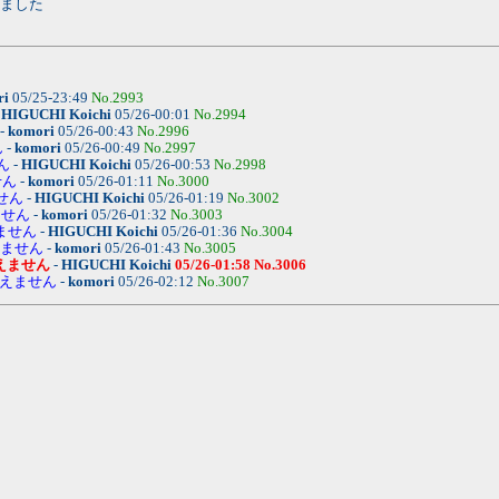
けました
ri
05/25-23:49
No.2993
-
HIGUCHI Koichi
05/26-00:01
No.2994
-
komori
05/26-00:43
No.2996
ん
-
komori
05/26-00:49
No.2997
ん
-
HIGUCHI Koichi
05/26-00:53
No.2998
せん
-
komori
05/26-01:11
No.3000
せん
-
HIGUCHI Koichi
05/26-01:19
No.3002
ません
-
komori
05/26-01:32
No.3003
ません
-
HIGUCHI Koichi
05/26-01:36
No.3004
えません
-
komori
05/26-01:43
No.3005
えません
-
HIGUCHI Koichi
05/26-01:58
No.3006
見えません
-
komori
05/26-02:12
No.3007