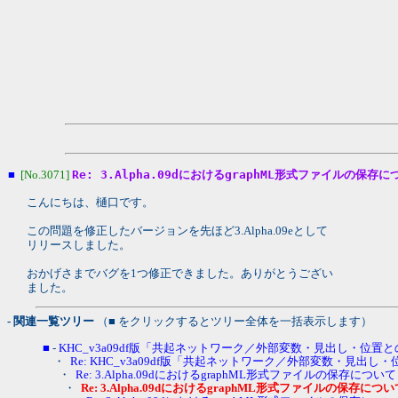
■
[No.3071]
Re: 3.Alpha.09dにおけるgraphML形式ファイルの保存に
こんにちは、樋口です。
この問題を修正したバージョンを先ほど3.Alpha.09eとして
リリースしました。
おかげさまでバグを1つ修正できました。ありがとうござい
ました。
- 関連一覧ツリー
（■ をクリックするとツリー全体を一括表示します）
■
-
KHC_v3a09df版「共起ネットワーク／外部変数・見出し・位置と
・
Re: KHC_v3a09df版「共起ネットワーク／外部変数・見出し
・
Re: 3.Alpha.09dにおけるgraphML形式ファイルの保存について
・
Re: 3.Alpha.09dにおけるgraphML形式ファイルの保存につい