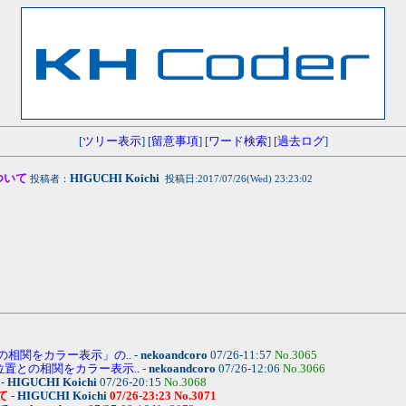
[
ツリー表示
] [
留意事項
] [
ワード検索
] [
過去ログ
]
ついて
HIGUCHI Koichi
投稿者：
投稿日:2017/07/26(Wed) 23:23:02
の相関をカラー表示」の..
-
nekoandcoro
07/26-11:57
No.3065
・位置との相関をカラー表示..
-
nekoandcoro
07/26-12:06
No.3066
-
HIGUCHI Koichi
07/26-20:15
No.3068
て
-
HIGUCHI Koichi
07/26-23:23
No.3071