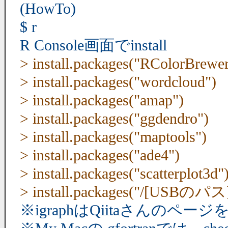
(HowTo)
$ r
R Console画面でinstall
> install.packages("RColorBrewer
> install.packages("wordcloud")
> install.packages("amap")
> install.packages("ggdendro")
> install.packages("maptools")
> install.packages("ade4")
> install.packages("scatterplot3d"
> install.packages("/[USBのパス]/
※igraphはQiitaさんのページを参