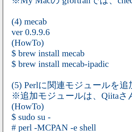
※My Macの gfortranでは
(4) mecab
ver 0.9.9.6
(HowTo)
$ brew install mecab
$ brew install mecab-ipadic
(5) Perlに関連モジュールを追
※追加モジュールは、Qiit
(HowTo)
$ sudo su -
# perl -MCPAN -e shell