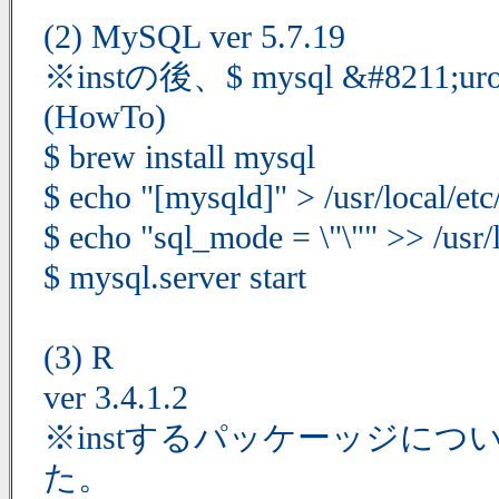
(2) MySQL ver 5.7.19
※instの後、$ mysql &#821
(HowTo)
$ brew install mysql
$ echo "[mysqld]" > /usr/local/et
$ echo "sql_mode = \"\"" >> /usr/
$ mysql.server start
(3) R
ver 3.4.1.2
※instするパッケーッジについ
た。