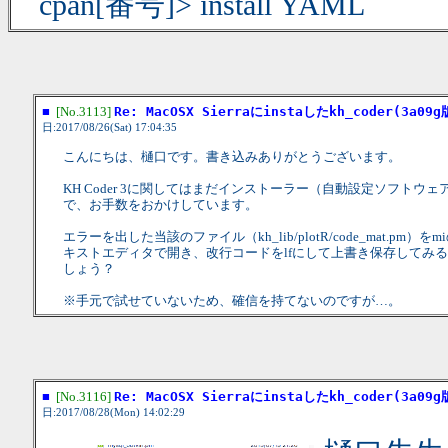
cpan[番号]> install YAML
■
[No.3113]
Re: MacOSX Sierraにinstaしたkh_coder
日:2017/08/26(Sat) 17:04:35
こんにちは、樋口です。書き込みありがとうございます。
KH Coder 3に関してはまだインストーラー（自動設定ソフトウ
で、お手数をおかけしています。
エラーを出した当該のファイル（kh_lib/plotR/code_mat.pm）を
キストエディタで開き、改行コードをlfにして上書き保存してみ
しょう？
※手元で試せていないため、確信を持てないのですが…。
■
[No.3116]
Re: MacOSX Sierraにinstaしたkh_coder
日:2017/08/28(Mon) 14:02:29