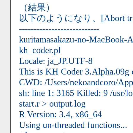
（結果）
以下のようになり、[Abort t
---------------------------
kuritamasakazu-no-MacBook-Ai
kh_coder.pl
Locale: ja_JP.UTF-8
This is KH Coder 3.Alpha.09g 
CWD: /Users/nekoandcoro/Appl
sh: line 1: 3165 Killed: 9 /usr/l
start.r > output.log
R Version: 3.4, x86_64
Using un-threaded functions...