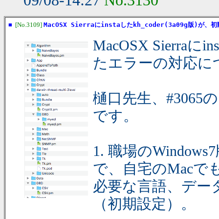
09/08-14:27
No.3130
■
[No.3109]
MacOSX Sierraにinstaしたkh_coder(3a09g
MacOSX Sierraに
たエラーの対応に
樋口先生、#3065の
です。
1. 職場のWindows
で、自宅のMacでも
必要な言語、デー
（初期設定）。