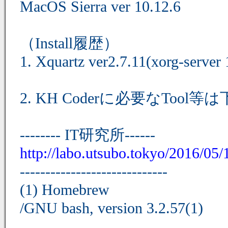
MacOS Sierra ver 10.12.6
（Install履歴）
1. Xquartz ver2.7.11(xorg-server 
2. KH Coderに必要なT
-------- IT研究所------
http://labo.utsubo.tokyo/2016/05/
-----------------------------
(1) Homebrew
/GNU bash, version 3.2.57(1)