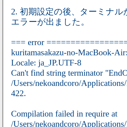
2. 初期設定の後、ターミナルから
エラーが出ました。
=== error ===============
kuritamasakazu-no-MacBook-Air:
Locale: ja_JP.UTF-8
Can't find string terminator "E
/Users/nekoandcoro/Applications
422.
Compilation failed in require at
/Users/nekoandcoro/Applications