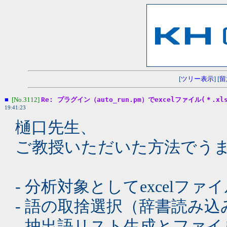
[
ツリー表示
] [
留
■
[No.3112]
Re: プラグイン（auto_run.pm）でexcelファイル(＊
19:41:23
樋口先生、
ご教授いただいた方法でう
- 分析対象としてexcelフ
- 語の取捨選択（辞書読み込
- 抽出語リスト生成とファ