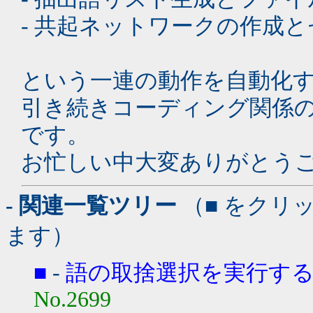
- 共起ネットワークの作成
という一連の動作を自動化
引き続きコーディング関係
です。
お忙しい中大変ありがとう
- 関連一覧ツリー
（■ をクリ
ます）
■
-
語の取捨選択を実行す
No.2699