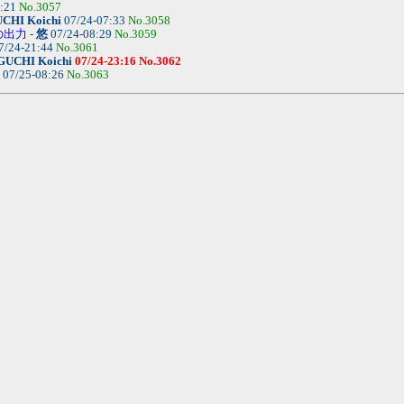
7:21
No.3057
CHI Koichi
07/24-07:33
No.3058
の出力
-
悠
07/24-08:29
No.3059
7/24-21:44
No.3061
GUCHI Koichi
07/24-23:16
No.3062
07/25-08:26
No.3063